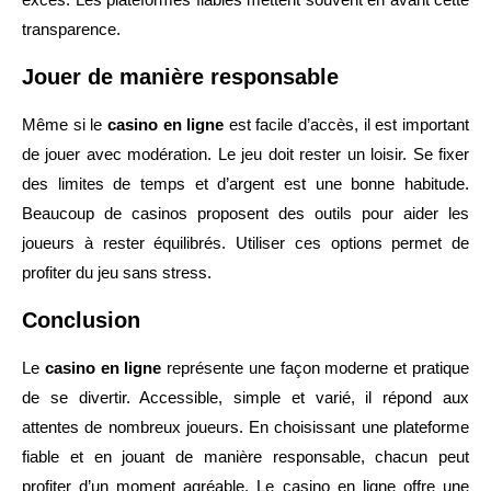
transparence.
Jouer de manière responsable
Même si le
casino en ligne
est facile d’accès, il est important
de jouer avec modération. Le jeu doit rester un loisir. Se fixer
des limites de temps et d’argent est une bonne habitude.
Beaucoup de casinos proposent des outils pour aider les
joueurs à rester équilibrés. Utiliser ces options permet de
profiter du jeu sans stress.
Conclusion
Le
casino en ligne
représente une façon moderne et pratique
de se divertir. Accessible, simple et varié, il répond aux
attentes de nombreux joueurs. En choisissant une plateforme
fiable et en jouant de manière responsable, chacun peut
profiter d’un moment agréable. Le casino en ligne offre une