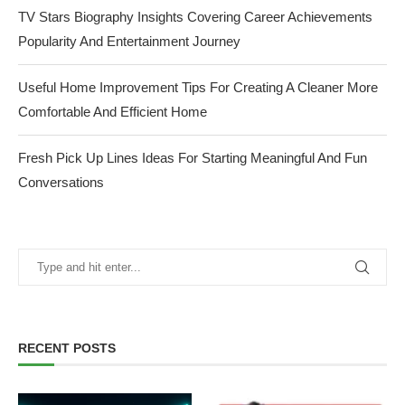
TV Stars Biography Insights Covering Career Achievements
Popularity And Entertainment Journey
Useful Home Improvement Tips For Creating A Cleaner More
Comfortable And Efficient Home
Fresh Pick Up Lines Ideas For Starting Meaningful And Fun
Conversations
RECENT POSTS