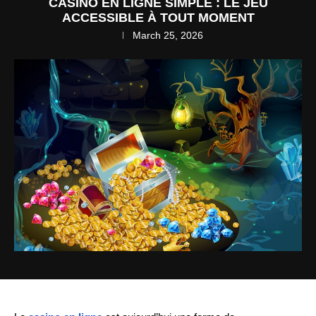
CASINO EN LIGNE SIMPLE : LE JEU
ACCESSIBLE À TOUT MOMENT
March 25, 2026