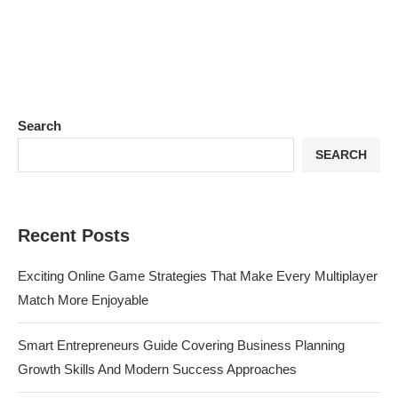
Search
SEARCH
Recent Posts
Exciting Online Game Strategies That Make Every Multiplayer
Match More Enjoyable
Smart Entrepreneurs Guide Covering Business Planning
Growth Skills And Modern Success Approaches