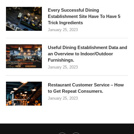
Every Successful Dining
Establishment Site Have To Have 5
Trick Ingredients
January 25, 2023
Useful Dining Establishment Data and
an Overview to Indoor/Outdoor
Furnishings.
January 25, 2023
Restaurant Customer Service – How
to Get Repeat Consumers.
January 25, 2023