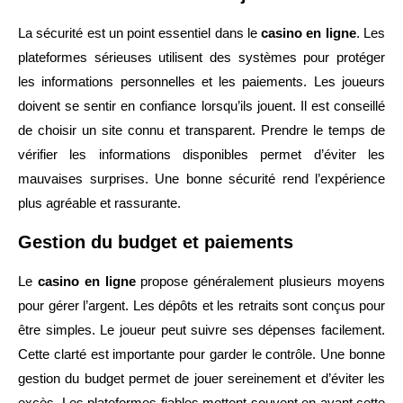
La sécurité est un point essentiel dans le
casino en ligne
. Les
plateformes sérieuses utilisent des systèmes pour protéger
les informations personnelles et les paiements. Les joueurs
doivent se sentir en confiance lorsqu’ils jouent. Il est conseillé
de choisir un site connu et transparent. Prendre le temps de
vérifier les informations disponibles permet d’éviter les
mauvaises surprises. Une bonne sécurité rend l’expérience
plus agréable et rassurante.
Gestion du budget et paiements
Le
casino en ligne
propose généralement plusieurs moyens
pour gérer l’argent. Les dépôts et les retraits sont conçus pour
être simples. Le joueur peut suivre ses dépenses facilement.
Cette clarté est importante pour garder le contrôle. Une bonne
gestion du budget permet de jouer sereinement et d’éviter les
excès. Les plateformes fiables mettent souvent en avant cette