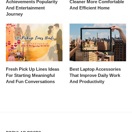
Achievements Popularity
Cleaner More Comfortable
And Entertainment
And Efficient Home
Journey
Fresh Pick Up Lines Ideas
Best Laptop Accessories
For Starting Meaningful
That Improve Daily Work
And Fun Conversations
And Productivity