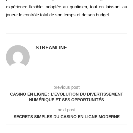
expérience flexible, adaptée au quotidien, tout en laissant au
joueur le contrôle total de son temps et de son budget.
STREAMLINE
previous post
CASINO EN LIGNE : L’ÉVOLUTION DU DIVERTISSEMENT
NUMÉRIQUE ET SES OPPORTUNITÉS
next post
SECRETS SIMPLES DU CASINO EN LIGNE MODERNE