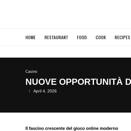
HOME
RESTAURANT
FOOD
COOK
RECIPES
Casino
NUOVE OPPORTUNITÀ DI
April 4, 2026
Il fascino crescente del gioco online moderno