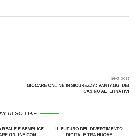
next post
GIOCARE ONLINE IN SICUREZZA: VANTAGGI DEI
CASINO ALTERNATIVI
AY ALSO LIKE
 REALE E SEMPLICE
IL FUTURO DEL DIVERTIMENTO
ARE ONLINE CON...
DIGITALE TRA NUOVE