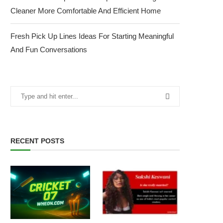
Cleaner More Comfortable And Efficient Home
Fresh Pick Up Lines Ideas For Starting Meaningful
And Fun Conversations
RECENT POSTS