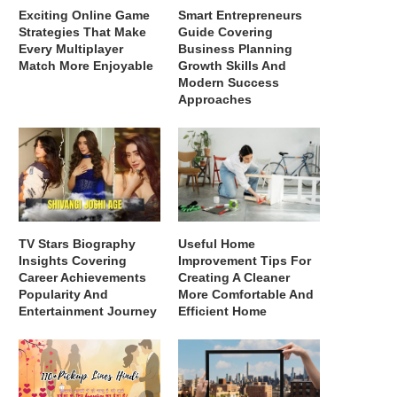
Exciting Online Game
Smart Entrepreneurs
Strategies That Make
Guide Covering
Every Multiplayer
Business Planning
Match More Enjoyable
Growth Skills And
Modern Success
Approaches
TV Stars Biography
Useful Home
Insights Covering
Improvement Tips For
Career Achievements
Creating A Cleaner
Popularity And
More Comfortable And
Entertainment Journey
Efficient Home