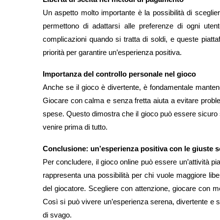
Un aspetto molto importante è la possibilità di scegli
permettono di adattarsi alle preferenze di ogni ut
complicazioni quando si tratta di soldi, e queste piatt
priorità per garantire un’esperienza positiva.
Importanza del controllo personale nel gioco
Anche se il gioco è divertente, è fondamentale mantener
Giocare con calma e senza fretta aiuta a evitare problem
spese. Questo dimostra che il gioco può essere sicuro s
venire prima di tutto.
Conclusione: un’esperienza positiva con le giuste s
Per concludere, il gioco online può essere un’attività pi
rappresenta una possibilità per chi vuole maggiore liber
del giocatore. Scegliere con attenzione, giocare con m
Così si può vivere un’esperienza serena, divertente e s
di svago.