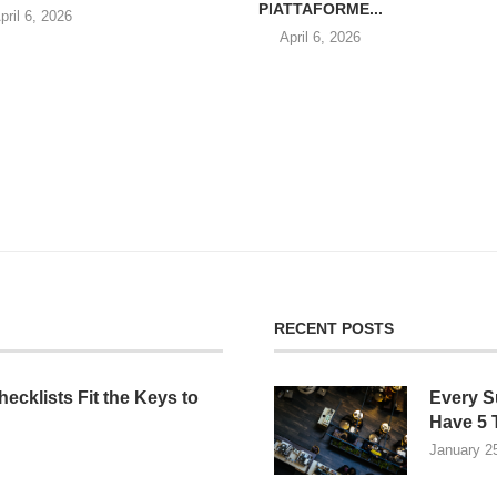
PIATTAFORME...
pril 6, 2026
April 6, 2026
RECENT POSTS
ecklists Fit the Keys to
Every S
n
Have 5 
January 2